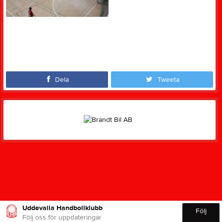
Dela
Tweeta
Uddevalla Handbollklubb
Följ
Följ oss för uppdateringar