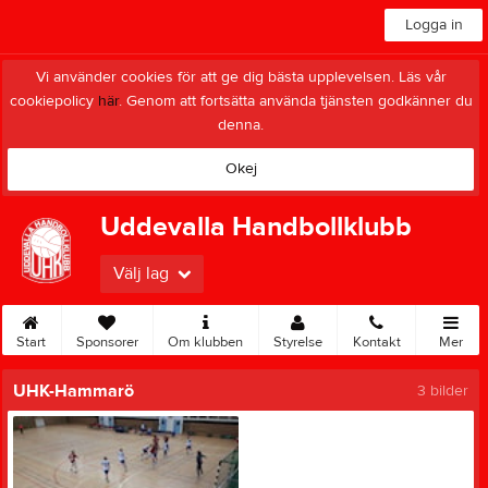
Logga in
Vi använder cookies för att ge dig bästa upplevelsen. Läs vår
cookiepolicy
här
. Genom att fortsätta använda tjänsten godkänner du
denna.
Okej
Uddevalla Handbollklubb
Välj lag
Start
Sponsorer
Om klubben
Styrelse
Kontakt
Mer
UHK-Hammarö
3 bilder