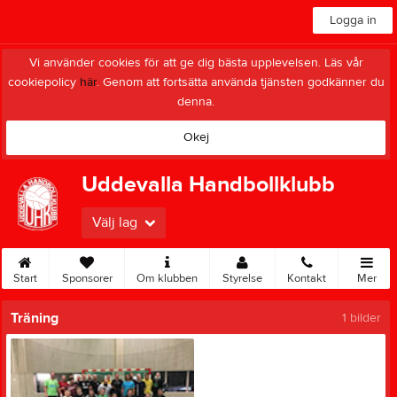
Logga in
Vi använder cookies för att ge dig bästa upplevelsen. Läs vår
cookiepolicy
här
. Genom att fortsätta använda tjänsten godkänner du
denna.
Okej
Uddevalla Handbollklubb
Välj lag
Start
Sponsorer
Om klubben
Styrelse
Kontakt
Mer
Träning
1 bilder