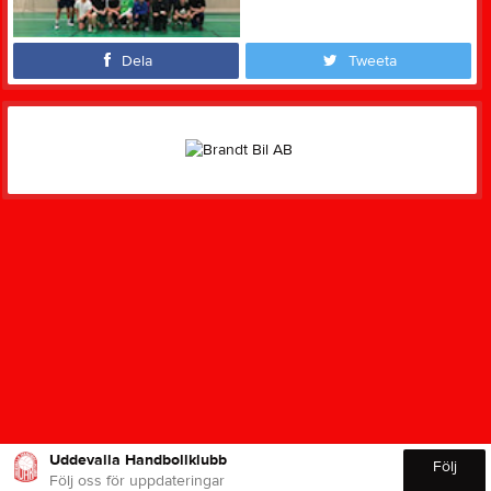
Dela
Tweeta
Uddevalla Handbollklubb
Följ
Följ oss för uppdateringar