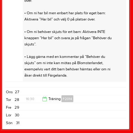
över.
• Om ni har bil men enbart har plats för eget barn:
Aktivera ”Har bil” och välj 0 på platser över.
• Om ni behöver skjuts för ert barn: Aktivera INTE
knappen ”Har bil” och svara ja på frågan ”Behöver du
skjuts”.
• Lägg gärna med en kommentar på ”Behöver du
skjuts” om ni inte kan mötas på Blomsterlandet,
exempelvis vart ditt barn behöver hämtas eller om ni
åker direkt till Färgelanda.
Ons
27
16:30
Träning
F2014
Tor
28
Fre
29
18:00
Lör
30
Sön
31