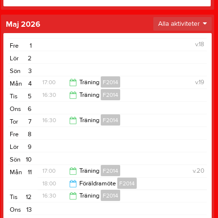
Maj 2026
Alla aktiviteter
v.18
Fre
1
Lör
2
Sön
3
17:00
Träning
F2014
v.19
Mån
4
16:30
Träning
F2014
Tis
5
18:30
Ons
6
17:30
16:30
Träning
F2014
Tor
7
Fre
8
18:00
Lör
9
Sön
10
17:00
Träning
F2014
v.20
Mån
11
18:00
Föräldramöte
F2014
18:00
16:30
Träning
F2014
Tis
12
19:00
Ons
13