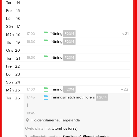
17:30
Tor
14
Fre
15
Lör
16
Sön
17
17:00
Träning
F2014
v.21
Mån
18
16:30
Träning
F2014
Tis
19
18:30
Ons
20
17:30
16:30
Träning
F2014
Tor
21
Fre
22
18:00
Lör
23
Sön
24
17:00
Träning
F2014
v.22
Mån
25
17:45
Träningsmatch mot Höfers
F2014
Tis
26
18:30
18:45
Höjdenplanerna, Färgelanda
Övrig platsinfo:
Utomhus (gräs)
Samlingsinformation:
Samling på Blomsterlandets