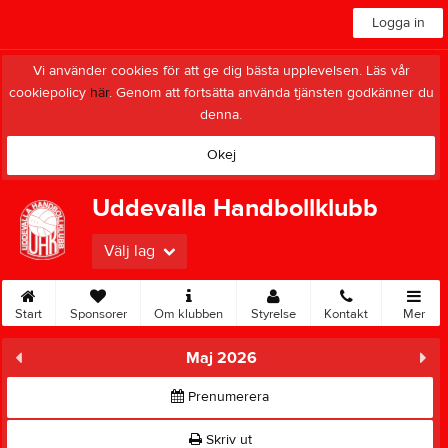
Logga in
Vi använder cookies för att ge dig bästa upplevelsen. Läs vår
cookiepolicy
här
. Genom att fortsätta använda tjänsten godkänner du
denna.
Okej
Uddevalla Handbollklubb
Välj lag
Start
Sponsorer
Om klubben
Styrelse
Kontakt
Mer
Maj 2026
Prenumerera
Skriv ut