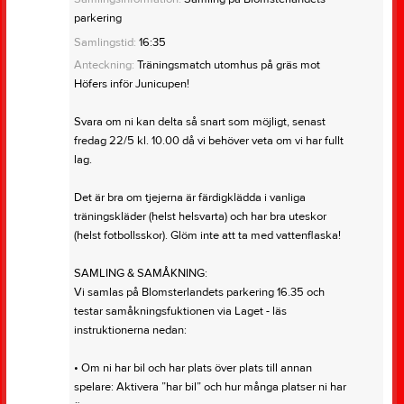
parkering
Samlingstid:
16:35
Anteckning:
Träningsmatch utomhus på gräs mot
Höfers inför Junicupen!
Svara om ni kan delta så snart som möjligt, senast
fredag 22/5 kl. 10.00 då vi behöver veta om vi har fullt
lag.
Det är bra om tjejerna är färdigklädda i vanliga
träningskläder (helst helsvarta) och har bra uteskor
(helst fotbollsskor). Glöm inte att ta med vattenflaska!
SAMLING & SAMÅKNING:
Vi samlas på Blomsterlandets parkering 16.35 och
testar samåkningsfuktionen via Laget - läs
instruktionerna nedan:
• Om ni har bil och har plats över plats till annan
spelare: Aktivera ”har bil” och hur många platser ni har