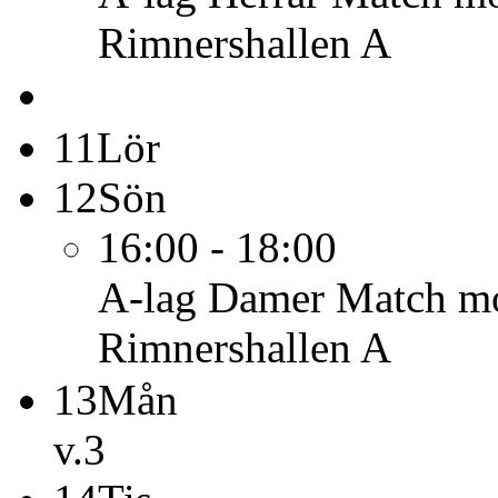
Rimnershallen A
11
Lör
12
Sön
16:00 - 18:00
A-lag Damer
Match mo
Rimnershallen A
13
Mån
v.3