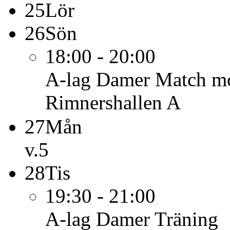
25
Lör
26
Sön
18:00 - 20:00
A-lag Damer
Match m
Rimnershallen A
27
Mån
v.5
28
Tis
19:30 - 21:00
A-lag Damer
Träning