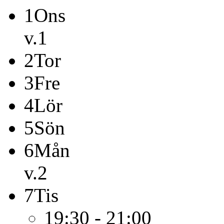
1
Ons
v.1
2
Tor
3
Fre
4
Lör
5
Sön
6
Mån
v.2
7
Tis
19:30 - 21:00