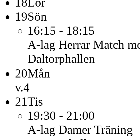
18
Lör
19
Sön
16:15 - 18:15
A-lag Herrar
Match mo
Daltorphallen
20
Mån
v.4
21
Tis
19:30 - 21:00
A-lag Damer
Träning