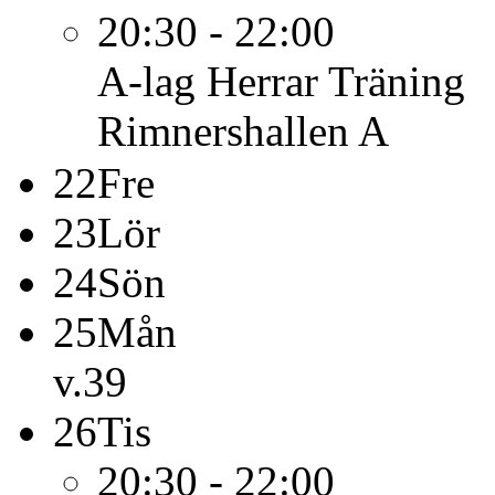
20:30 - 22:00
A-lag Herrar
Träning
Rimnershallen A
22
Fre
23
Lör
24
Sön
25
Mån
v.39
26
Tis
20:30 - 22:00