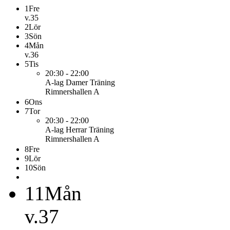
1
Fre
v.35
2
Lör
3
Sön
4
Mån
v.36
5
Tis
20:30 - 22:00
A-lag Damer
Träning
Rimnershallen A
6
Ons
7
Tor
20:30 - 22:00
A-lag Herrar
Träning
Rimnershallen A
8
Fre
9
Lör
10
Sön
11
Mån
v.37