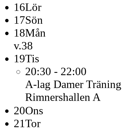
16
Lör
17
Sön
18
Mån
v.38
19
Tis
20:30 - 22:00
A-lag Damer
Träning
Rimnershallen A
20
Ons
21
Tor